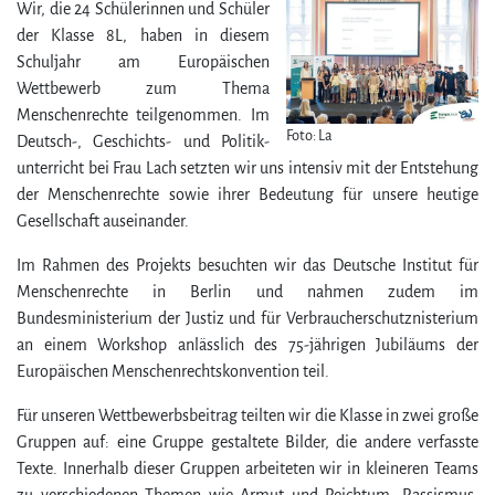
Wir, die 24 Schüler­innen und Schüler
der Klasse 8L, haben in diesem
Schuljahr am Europäischen
Wettbewerb zum Thema
Menschenrechte teilgenommen. Im
Foto: La
Deutsch-, Geschichts- und Politik­
unter­richt bei Frau Lach setzten wir uns intensiv mit der Entstehung
der Menschenrechte sowie ihrer Bedeutung für unsere heutige
Gesellschaft auseinander.
Im Rahmen des Projekts besuchten wir das Deutsche Institut für
Menschenrechte in Berlin und nahmen zudem im
Bundesministerium der Justiz und für Verbraucherschutznisterium
an einem Workshop anlässlich des 75-jährigen Jubiläums der
Europäischen Menschenrechtskonvention teil.
Für unseren Wettbewerbsbeitrag teilten wir die Klasse in zwei große
Gruppen auf: eine Gruppe gestaltete Bilder, die andere verfasste
Texte. Innerhalb dieser Gruppen arbeiteten wir in kleineren Teams
zu ver­schie­denen The­men wie Armut und Reichtum, Rassismus,