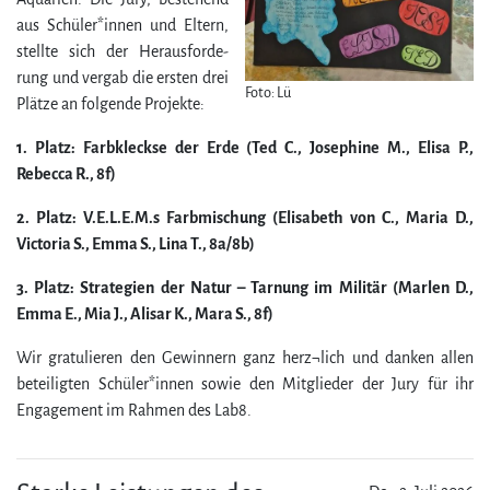
aus Schüler*innen und Eltern,
stellte sich der Heraus­for­de­
rung und vergab die ersten drei
Foto: Lü
Plätze an folgende Projekte:
1. Platz: Farbkleckse der Erde (Ted C., Josephine M., Elisa P.,
Rebecca R., 8f)
2. Platz: V.E.L.E.M.s Farbmischung (Elisabeth von C., Maria D.,
Victoria S., Emma S., Lina T., 8a/​8b)
3. Platz: Strategien der Natur – Tarnung im Militär (Marlen D.,
Emma E., Mia J., Alisar K., Mara S., 8f)
Wir gratulieren den Gewinnern ganz herz¬lich und danken allen
beteiligten Schüler*innen sowie den Mitglieder der Jury für ihr
Engagement im Rahmen des Lab8.