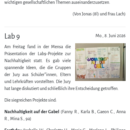
wichtigen ge­sell­schaft­lichen The­men aus­ein­an­der­zu­setzen.
(Von Jonas (8l) und Frau Lach)
Lab 9
Mo., 8. Juni 2026
Am Freitag fand in der Mensa die
Präsentation der Lab9-Projekte zur
Nachhaltigkeit statt. Es gab viele
spannende Ideen, die die Gruppen
der Jury aus Schüler*innen, Eltern
und Lehrkräften vorstellten. Die Jury
hat lange diskutiert und schließlich ihre Entscheidung getroffen.
Die siegreichen Projekte sind:
Nachhaltigkeit auf der Gabel
(Fanny R., Karla B., Gaeon C., Anna
R., Mina S., 9a)