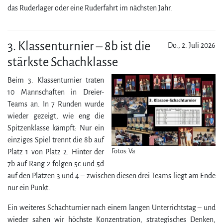
das Ruderlager oder eine Ruderfahrt im nächsten Jahr.
3. Klassenturnier – 8b ist die
Do., 2. Juli 2026
stärkste Schachklasse
Beim 3. Klassenturnier traten
10 Mannschaften in Dreier-
Teams an. In 7 Runden wurde
wieder gezeigt, wie eng die
Spitzenklasse kämpft: Nur ein
einziges Spiel trennt die 8b auf
Fotos: Va
Platz 1 von Platz 2. Hinter der
7b auf Rang 2 folgen 5c und 5d
auf den Plätzen 3 und 4 – zwischen diesen drei Teams liegt am Ende
nur ein Punkt.
Ein weiteres Schachturnier nach einem langen Unter­richtstag – und
wieder sahen wir höchste Kon­zen­tration, strategisches Denken,