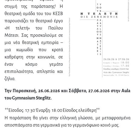
στιγμή της παράστασης! Η
θεατρική ομάδα του του ΚΕΣΒ
παρουσιάζει το θεατρικό έργο
«Η τελετή» του Παύλου
Μάτεσι. Σας προσκαλούμε σε
μια νέα θεατρική εμπειρία –
μια κωμωδία που κρατά
καθρέφτη στην κοινωνία, σε
έναν κόσμο γεμάτο
επιπολαιότητα, απληστία και
ζήλια.
Την Παρασκευή, 26.06.2026 και Σάββατο, 27.06.2026 στην Aula
του Gymnasium Steglitz.
**Είσοδος: 17:30
Έναρξη: 18:00
Είσοδος ελεύθερη**
Η παράσταση θα γίνει στην ελληνική γλώσσα, με μεταφρασμένα
αποσπάσματα στα γερμανικά για το γερμανόφωνο κοινό μας.