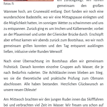
km zurückgelegt. Wir fuhren
Fotos: Fi
ge­mein­sam den großen
Wannsee hoch, am Grunewald entlang. Dort fanden wir noch eine
wunderschöne Badestelle, wo wir eine Mittagspause einlegten und
die Möglichkeit hatten, im sonnigen Wetter zu schwimmen und uns
zu entspannen. Zurück ging es um Imchen und Kälberwerder, vorbei
an der Pfaueninsel und unter der Glienicker Brücke durch. Erschöpft
aber erfreut kamen wir abends zurück zum Bootshaus, wo wir noch
ge­mein­sam grillen konnten und den Tag entspannt ausklingen
ließen, inklusive vieler Runden Werwolf.
Nach einer Übernachtung im Bootshaus aßen wir ge­mein­sam
Frühstück. Danach konnten einzelne Gruppen aufs Wasser, die je
nach Bedürfnis ruderten. Die Achtklässler:innen blieben am Steg,
wo sie die theoretische und praktische Prüfung zum Obmann
abschlossen. Alle haben bestanden. Herzlichen Glückwunsch an
unsere neuen Obleute!
Am Mittwoch brachten wir den jungen Ruder:innen das Skifffahren
bei und verbrachten viel Zeit im Wasser. Wir freuen uns schon auf