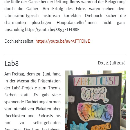
die Rolle der Gänse bei der Rettung Roms während der Belagerung
durch die Gallier. Am Erfolg des Films waren neben dem
latinissimo-typisch historisch korrekten Drehbuch sicher die
charmanten plüschigen Hauptdarsteller*innen nicht ganz
unschuldig.https://youtu.be/​8893FTFDI8E
Doch seht selbst:
https://youtu.be/​8893FTFDI8E
Lab8
Do., 2. Juli 2026
Am Freitag, dem 29. Juni, fand
in der Mensa die Präsentation
der Lab8-Projekte zum Thema
Farben statt. Es gab viele
spannende Darbietungsformen
von interaktiven Plakaten über
Riechkisten und Podcasts bis
hin zu selbstgebauten
Aquarien. Die Jury, bestehend