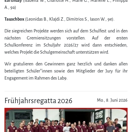
Earthday
(Isabella W., Charlotte H., Marie G., Marlene L., Philippa
A., 9a)
Tauschbox
(Leonidas B., Klajdi Z., Dimitrios S., Iason W., 9e).
Die siegreichen Projekte werden sich auf dem Schulfest und in den
nächsten Gremiensitzungen vorstellen. Auf der ersten
Schulkonferenz im Schuljahr 2026/​27 wird dann entschieden,
welches Projekt die Schul­gemein­schaft unterstützen wird.
Wir gratulieren den Gewinnern ganz herz­lich und danken allen
beteiligten Schüler*innen sowie den Mitglieder der Jury für ihr
Engagement im Rahmen des Lab9.
Frühjahrsregatta 2026
Mo., 8. Juni 2026